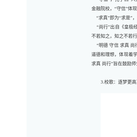
金融院校，“守信”体
“求真”即为“求是”
“尚行”出自《皇极经
不若知之，知之不若行
“明德 守信 求真 尚
道德和理想，体现着学
求真 尚行”旨在鼓励
3.校歌：逐梦更