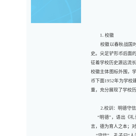
1. 校徽
校徽以春秋战国时代
史。尖足铲形币后面的
征着学校历史源远流
校徽主体图标外围，
币下面1952年为学
重，充分展现了学校历
2.校训：明德守信
“明德”，语出《礼记
言，德为育人之本；
“守信”，孔子曰“人