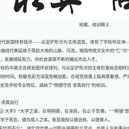
校徽、校训释义
赵国特有钱币——尖足铲形币为主体造型，体现了学校所在地—
曲线代表延绵于燕赵大地的山脉、河流，喻指传统文化中的“仁”与
长，发展绵延有力，向社会源源不断的输出杰出人才。
学校的中英文名称呈圆环状排列，与尖足铲形币的主体形象标志相呼
校建校时间。校徽色彩为深蓝色略加紫，在视觉效果上极具厚重感、
史及学校专业特征，涵纳了“明德守信 求真尚行”的校训。
 求真尚行
·大学》“大学之道，在明明德，在亲民，在止于至善。” “明德
对学子而言，德为成人之本。彰显我校以德治校、以德育人。
无信而不立”。诚实守信是一切职业道德的立足点，也是人生和事业