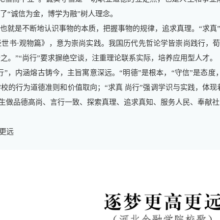
现了“诚信为金，博学为融”树人理念。
，也就是不断地认识事物的本质，把握事物的规律，追求真理。“求真
世书·观物篇》，意为崇尚实践。我国历代先哲论学皆崇尚践行，荀
之。”“尚行”要求摒绝空谈，注重理论联系实际，培养应用型人才。
行”，内涵熔古铸今，主旨寓意深远。“明德”是根本，“守信”是态度，
校的行为道德准则和价值取向；“求真 尚行”强调学识与实践，体现着
师生做品德高尚、言行一致、探索真理、追求真知、服务人民、奉献
高更远