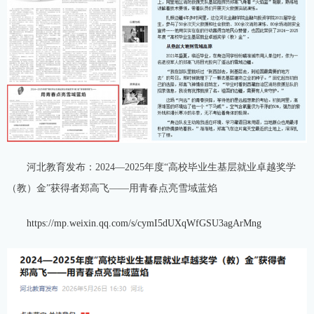
河北教育发布：2024—2025年度“高校毕业生基层就业卓越奖学
（教）金”获得者郑高飞——用青春点亮雪域蓝焰
https://mp.weixin.qq.com/s/cymI5dUXqWfGSU3agArMng