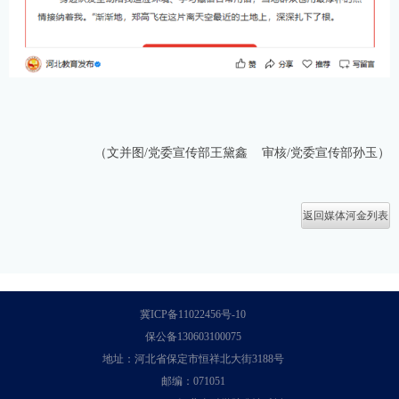
（文并图/党委宣传部王黛鑫 审核/党委宣传部孙玉）
返回媒体河金列表
冀ICP备11022456号-10
保公备130603100075
地址：河北省保定市恒祥北大街3188号
邮编：071051