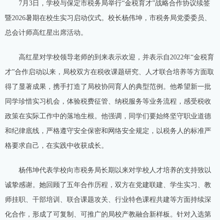
7月3日，学校与保定市税务局举行“金税育才”战略合作协议续签
暨2026暑期在校生实习启动仪式。校长杨伟坤，市税务局党委委员、
总会计师高红星出席活动。
高红星对学校领导老师的到来表示欢迎，并表示自2022年“金税育
才”合作启动以来，局校双方在税收课题研究、人才联合培养等方面取
得了显著成果，携手打造了局校协同育人的典型范例。他希望新一批
同学珍惜实习机会，体验税费征管、纳税服务等业务流程，感受税收
政策在实际工作中的落地生根。他强调，同学们要始终坚守职业道德
和纪律底线，严格遵守安全保密和网络安全规定，以税务人的标准严
格要求自己，在实践中收获成长。
杨伟坤代表学校向市税务局长期以来对学校人才培养的支持致以
诚挚感谢。她回顾了五年合作历程，双方在党建联建、学生实习、教
师挂职、干部培训、联合课题攻关、行业特色课程共建等方面持续深
化合作，形成了可复制、可推广的局校产教融合新样板。针对入选第