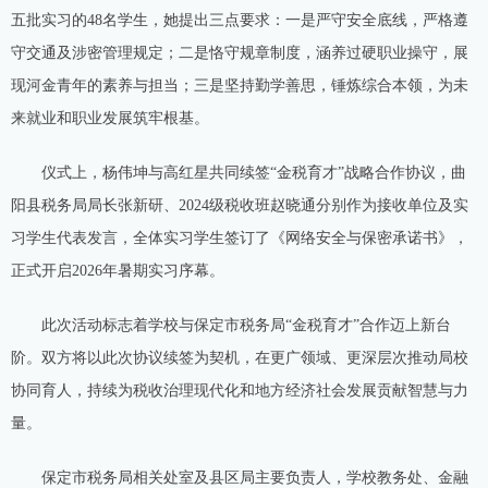
五批实习的48名学生，她提出三点要求：一是严守安全底线，严格遵
守交通及涉密管理规定；二是恪守规章制度，涵养过硬职业操守，展
现河金青年的素养与担当；三是坚持勤学善思，锤炼综合本领，为未
来就业和职业发展筑牢根基。
仪式上，杨伟坤与高红星共同续签“金税育才”战略合作协议，曲
阳县税务局局长张新研、2024级税收班赵晓通分别作为接收单位及实
习学生代表发言，全体实习学生签订了《网络安全与保密承诺书》，
正式开启2026年暑期实习序幕。
此次活动标志着学校与保定市税务局“金税育才”合作迈上新台
阶。双方将以此次协议续签为契机，在更广领域、更深层次推动局校
协同育人，持续为税收治理现代化和地方经济社会发展贡献智慧与力
量。
保定市税务局相关处室及县区局主要负责人，学校教务处、金融